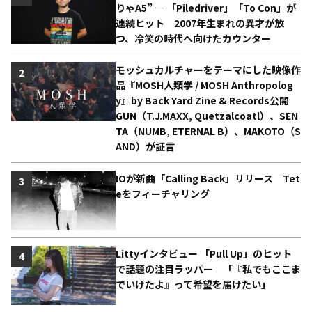
りゃA5” ― 「Piledriver」「To Con」が
連続ヒット 2007年生まれの異才が放
つ、冷笑の時代へ向けたカウンター
モッシュカルチャーをテーマにした映像作
2
品『MOSH人類学 / MOSH Anthropolog
y』by Back Yard Zine & Records公開
GUN（T.J.MAXX, Quetzalcoatl）、SEN
TA（NUMB, ETERNAL B）、MAKOTO（S
AND）が証言
IOが新曲「Calling Back」リリース Tet
3
eをフィーチャリング
Littyインタビュー 「Pull Up」のヒット
4
で話題の注目ラッパー 「『私でもここま
でいけたよ』って希望を届けたい」