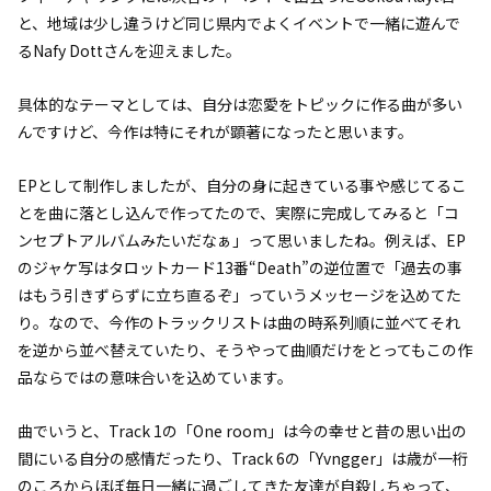
と、地域は少し違うけど同じ県内でよくイベントで一緒に遊んで
るNafy Dottさんを迎えました。
具体的なテーマとしては、自分は恋愛をトピックに作る曲が多い
んですけど、今作は特にそれが顕著になったと思います。
EPとして制作しましたが、自分の身に起きている事や感じてるこ
とを曲に落とし込んで作ってたので、実際に完成してみると「コ
ンセプトアルバムみたいだなぁ」って思いましたね。例えば、EP
のジャケ写はタロットカード13番“Death”の逆位置で「過去の事
はもう引きずらずに立ち直るぞ」っていうメッセージを込めてた
り。なので、今作のトラックリストは曲の時系列順に並べてそれ
を逆から並べ替えていたり、そうやって曲順だけをとってもこの作
品ならではの意味合いを込めています。
曲でいうと、Track 1の「One room」は今の幸せと昔の思い出の
間にいる自分の感情だったり、Track 6の「Yvngger」は歳が一桁
のころからほぼ毎日一緒に過ごしてきた友達が自殺しちゃって、