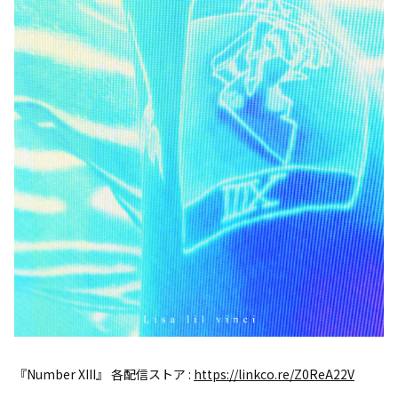
『Number XIII』 各配信ストア :
https://linkco.re/Z0ReA22V