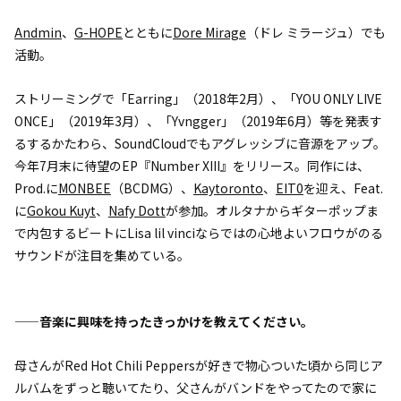
Andmin
、
G-HOPE
とともに
Dore Mirage
（ドレ ミラージュ）でも
活動。
ストリーミングで「Earring」（2018年2月）、「YOU ONLY LIVE
ONCE」（2019年3月）、「Yvngger」（2019年6月）等を発表す
るするかたわら、SoundCloudでもアグレッシブに音源をアップ。
今年7月末に待望のEP『Number XIII』をリリース。同作には、
Prod.に
MONBEE
（BCDMG）、
Kaytoronto
、
EIT0
を迎え、Feat.
に
Gokou Kuyt
、
Nafy Dott
が参加。オルタナからギターポップま
で内包するビートにLisa lil vinciならではの心地よいフロウがのる
サウンドが注目を集めている。
——音楽に興味を持ったきっかけを教えてください。
母さんがRed Hot Chili Peppersが好きで物心ついた頃から同じア
ルバムをずっと聴いてたり、父さんがバンドをやってたので家に