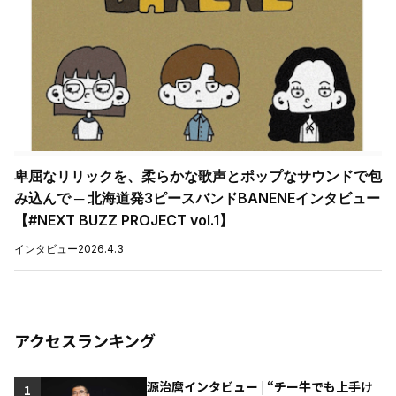
卑屈なリリックを、柔らかな歌声とポップなサウンドで包
み込んで ─ 北海道発3ピースバンドBANENEインタビュー
【#NEXT BUZZ PROJECT vol.1】
インタビュー
2026.4.3
アクセスランキング
源治麿インタビュー | “チー牛でも上手け
1