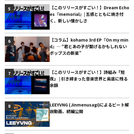
【このリリースがすごい！】Dream Echo
5
es『memorial』| 五感とともに焼き付
く、新しい懐かしさ
【コラム】kohamo 3rd EP『On my min
6
d』― “君とあの子が繋げるかもしれない
ポップスの新星”
【このリリースがすごい！】詩組み「短
7
夜」 | 引き締まった音楽世界と奥底に残る
余韻
LEEYVNG (Jinmenusagi)によるビート解
8
説動画、続編公開