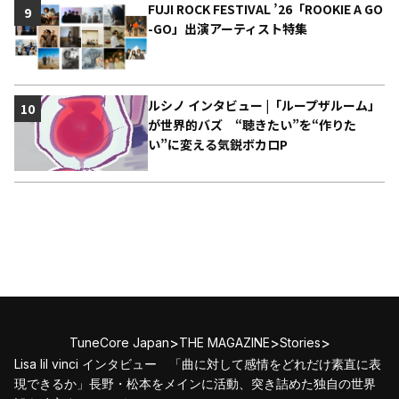
FUJI ROCK FESTIVAL ’26「ROOKIE A GO
9
-GO」出演アーティスト特集
ルシノ インタビュー |「ループザルーム」
10
が世界的バズ “聴きたい”を“作りた
い”に変える気鋭ボカロP
>
>
>
TuneCore Japan
THE MAGAZINE
Stories
Lisa lil vinci インタビュー 「曲に対して感情をどれだけ素直に表
現できるか」長野・松本をメインに活動、突き詰めた独自の世界