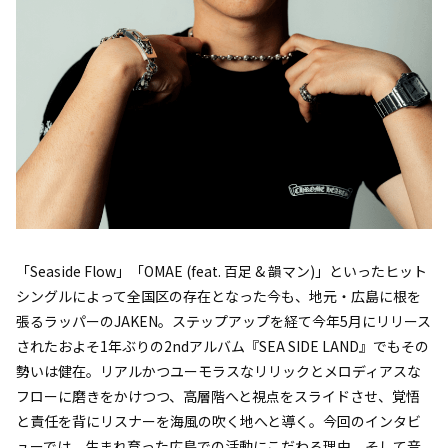
「Seaside Flow」「OMAE (feat. 百足 & 韻マン)」といったヒット
シングルによって全国区の存在となった今も、地元・広島に根を
張るラッパーのJAKEN。ステップアップを経て今年5月にリリース
されたおよそ1年ぶりの2ndアルバム『SEA SIDE LAND』でもその
勢いは健在。リアルかつユーモラスなリリックとメロディアスな
フローに磨きをかけつつ、高層階へと視点をスライドさせ、覚悟
と責任を背にリスナーを海風の吹く地へと導く。今回のインタビ
ューでは、生まれ育った広島での活動にこだわる理由、そして音