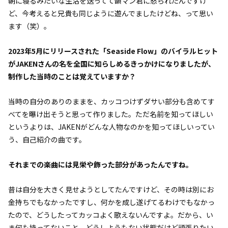
朝に寝るみたいな生活を送ってて韻マン君に怒られたんですけ
ど、今考えると兄貴も同じように遊んでましたけどね、って思い
ます（笑）。
――2023年5月にリリースされた「Seaside Flow」のバイラルヒット
がJAKENさんの名を全国に知らしめるきっかけになりましたが、
制作した当時のことは覚えていますか？
当時の自分のありのままを、カッコつけずダサい部分も含めてす
べてを曝け出そうと思って作りました。ただ名前を知ってほしい
というよりは、JAKENがどんな人物なのかを知ってほしいってい
う、自己紹介の曲です。
――それまでの楽曲には見栄や飾った部分があったんですね。
昔は自分を大きく見せようとしてたんですけど、その時は別にお
金持ちでもなかったですし、何かを成し遂げてるわけでもなかっ
たので、どうしたってカッコよく歌えないんですよ。だから、い
ま何も持ってないこと、どうしようもない状態だけど頑張りたい