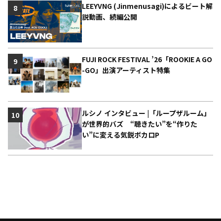
LEEYVNG (Jinmenusagi)によるビート解
8
説動画、続編公開
FUJI ROCK FESTIVAL ’26「ROOKIE A GO
9
-GO」出演アーティスト特集
ルシノ インタビュー |「ループザルーム」
10
が世界的バズ “聴きたい”を“作りた
い”に変える気鋭ボカロP