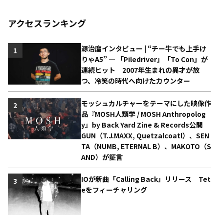
アクセスランキング
源治麿インタビュー | “チー牛でも上手け
1
りゃA5” ― 「Piledriver」「To Con」が
連続ヒット 2007年生まれの異才が放
つ、冷笑の時代へ向けたカウンター
モッシュカルチャーをテーマにした映像作
2
品『MOSH人類学 / MOSH Anthropolog
y』by Back Yard Zine & Records公開
GUN（T.J.MAXX, Quetzalcoatl）、SEN
TA（NUMB, ETERNAL B）、MAKOTO（S
AND）が証言
IOが新曲「Calling Back」リリース Tet
3
eをフィーチャリング