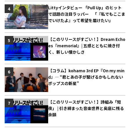
Littyインタビュー 「Pull Up」のヒット
4
で話題の注目ラッパー 「『私でもここま
でいけたよ』って希望を届けたい」
【このリリースがすごい！】Dream Echo
5
es『memorial』| 五感とともに焼き付
く、新しい懐かしさ
【コラム】kohamo 3rd EP『On my min
6
d』― “君とあの子が繋げるかもしれない
ポップスの新星”
【このリリースがすごい！】詩組み「短
7
夜」 | 引き締まった音楽世界と奥底に残る
余韻