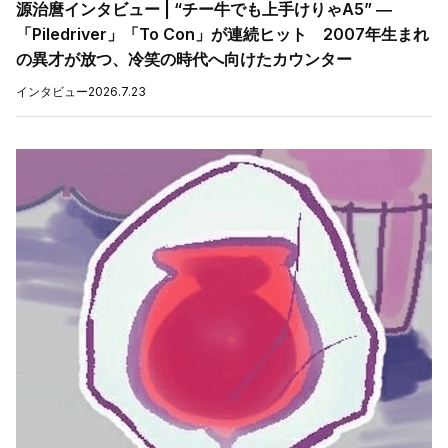
源治麿インタビュー | “チー牛でも上手けりゃA5” ―
「Piledriver」「To Con」が連続ヒット 2007年生まれ
の異才が放つ、冷笑の時代へ向けたカウンター
インタビュー
2026.7.23